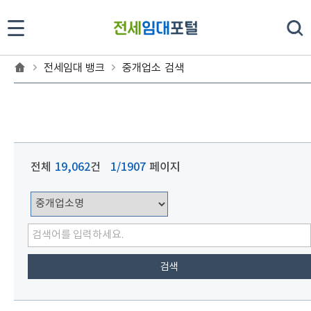
중개업소 검색
전세임대 뱅크
중개업소 검색
전체
19,062
건
1/1907
페이지
검
색
어
검색