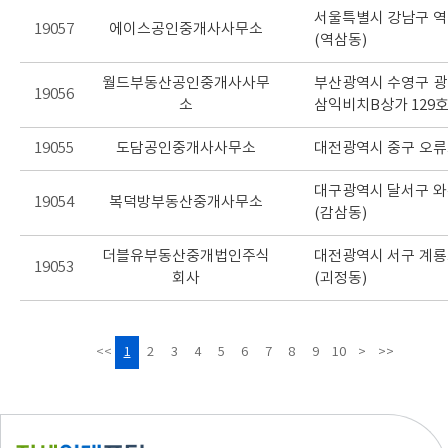
서울특별시 강남구 역삼
19057
에이스공인중개사사무소
(역삼동)
월드부동산공인중개사사무
부산광역시 수영구 광안
19056
소
삼익비치B상가 129호
19055
도담공인중개사사무소
대전광역시 중구 오류로 
대구광역시 달서구 와룡로
19054
복덕방부동산중개사무소
(감삼동)
더블유부동산중개법인주식
대전광역시 서구 계룡로5
19053
회사
(괴정동)
<<
1
2
3
4
5
6
7
8
9
10
>
>>