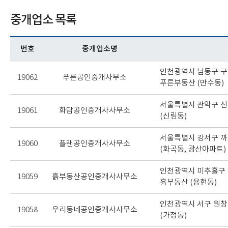
중개업소 목록
번호
중개업소명
인천광역시 남동구 구월
19062
푸른공인중개사무소
푸른부동산 (만수동)
서울특별시 관악구 신림
19061
화담공인중개사사무소
(신림동)
서울특별시 강서구 까치
19060
플랜공인중개사사무소
(화곡동, 광산아파트)
인천광역시 미추홀구 매
19059
흙부동산공인중개사사무소
흙부동산 (용현동)
인천광역시 서구 원창로
19058
우리동네공인중개사사무소
(가정동)