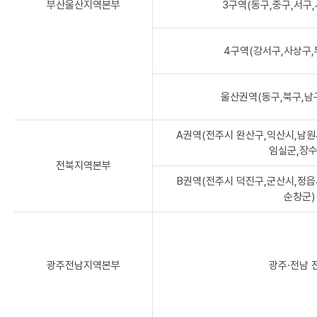
부산울산지역본부
3구역(동구,중구,서구
4구역(강서구,사상구,
울산권역(동구,북구,남
A권역(전주시 완산구,익산시,남원
임실군,장수
전북지역본부
B권역(전주시 덕진구,군산시,정읍
순창군)
광주전남지역본부
광주·전남 